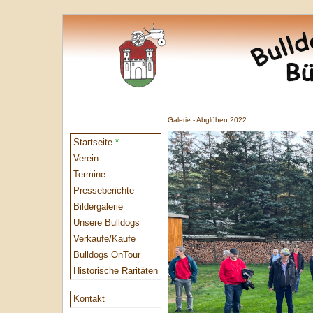
Galerie - Abglühen 2022
Startseite
*
Verein
Termine
Presseberichte
Bildergalerie
Unsere Bulldogs
Verkaufe/Kaufe
Bulldogs OnTour
Historische Raritäten
Kontakt