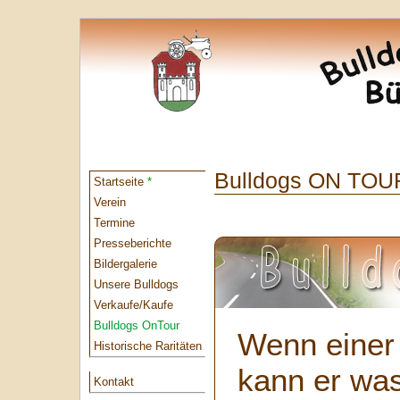
Bulldogs ON TOU
Startseite
*
Verein
Termine
Presseberichte
Bildergalerie
Unsere Bulldogs
Verkaufe/Kaufe
Bulldogs OnTour
Wenn einer 
Historische Raritäten
kann er was
Kontakt