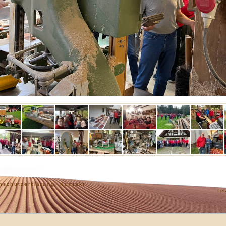
nschutzerklärung·
Kontakt·
Let