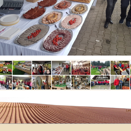
nschutzerklärung·
Kontakt·
Let