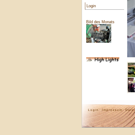
Login
Bild des Monats
Login·
Impressum·
Date