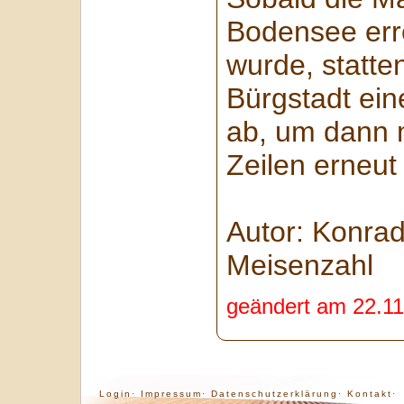
Bodensee erre
wurde, statte
Bürgstadt ei
ab, um dann m
Zeilen erneut 
Autor: Konrad
Meisenzahl
geändert am 22.11
Login·
Impressum·
Datenschutzerklärung·
Kontakt·