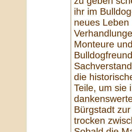
zu geben schei
ihr im Bulld
neues Leben 
Verhandlungen
Monteure und
Bulldogfreund
Sachverstand
die historisc
Teile, um sie 
dankenswerte
Bürgstadt zur
trocken zwis
Sobald die 