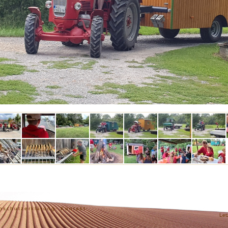
nschutzerklärung·
Kontakt·
Let