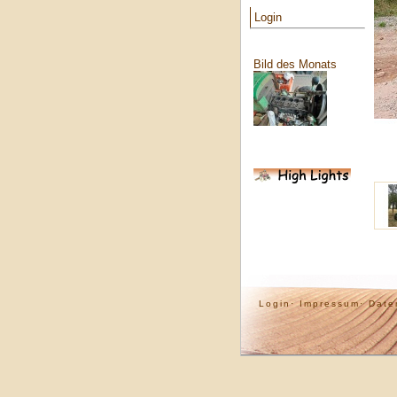
Login
Bild des Monats
Login·
Impressum·
Date