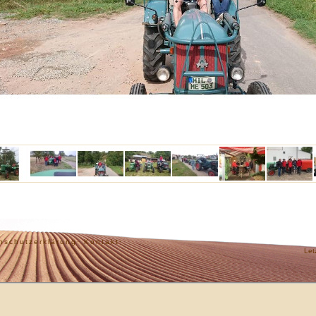
nschutzerklärung·
Kontakt·
Let